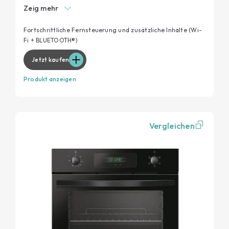
Konnektivität
Zeig mehr
NoPreheat Technologie
Neue XL-Garraumgröße 78 Liter / 6 Einschubebenen
Fortschrittliche Fernsteuerung und zusätzliche Inhalte (Wi-
Fi + BLUETOOTH®)
Energieeffizienzklasse A++
Jetzt kaufen
Produkt anzeigen
Vergleichen