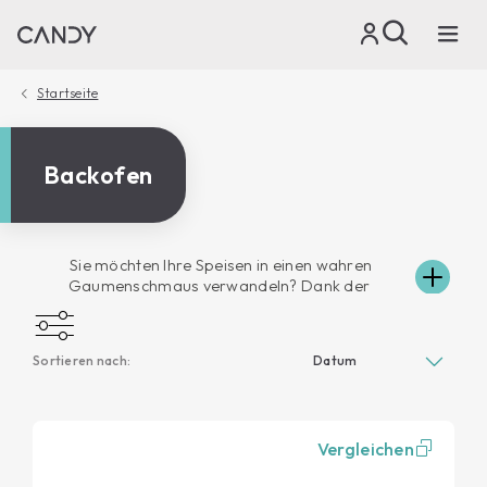
Startseite
Backofen
Sie möchten Ihre Speisen in einen wahren
Gaumenschmaus verwandeln? Dank der
vielfältigen Funktionen der Öfen von Candy
können Sie Ihre Gäste überraschen, indem Sie
jedes Gericht mit dem Können eines Kochs
Sortieren nach:
zubereiten oder schnell und einfach eine Pizza
oder eine Torte für Sie und Ihre Familie zaubern.
Die Harmonie der geradlinigen Formen und die
Liebe zum Detail machen die Elektrobacköfen von
Vergleichen
Candy für die Einrichtung jeder Küche geeignet
und dank der innovativen hydrolytischen und