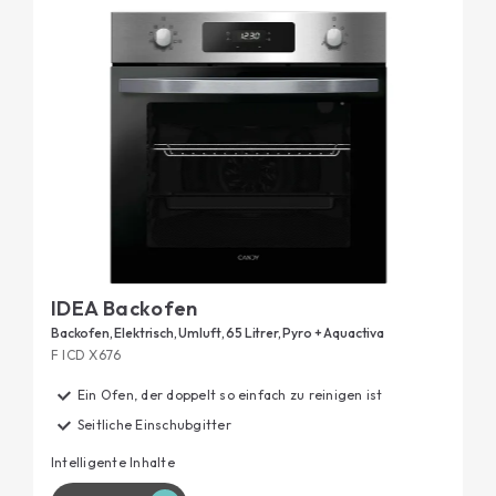
pyrolytischen Reinigungsprogramme werden nur
wenige Schritte ausreichen, um in kurzer Zeit
wieder einen sauberen und einsatzbereiten Ofen
zu haben.
IDEA Backofen
Backofen, Elektrisch, Umluft, 65 Litrer, Pyro + Aquactiva
F ICD X676
Ein Ofen, der doppelt so einfach zu reinigen ist
Seitliche Einschubgitter
Intelligente Inhalte