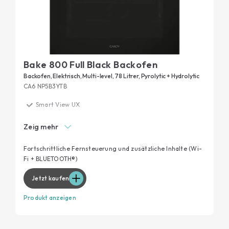
Bake 800 Full Black Backofen
Backofen, Elektrisch, Multi-level, 78 Litrer, Pyrolytic + Hydrolytic
CA6 NP5B3YTB
Smart View UX
Konnektivität
Zeig mehr
NoPreheat Technologie
Multilevel Plus/Menu
Fortschrittliche Fernsteuerung und zusätzliche Inhalte (Wi-
Fi + BLUETOOTH®)
Energieeffizienzklasse A++
Jetzt kaufen
Produkt anzeigen