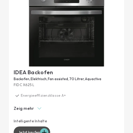
IDEA Backofen
Backofen, Elektrisch, Fan assisted, 70 Litrer, Aquactiva
FIDC X625 L
Energieeffizienzklasse A+
Aquactiva Reinigungssystem
Zeig mehr
Teleskopschienen
Spezielle Funktionen
Intelligente Inhalte
Seitliche Einschubgitter
Jetzt kaufen