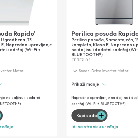
suđa Rapido'
Perilica posuđa Rapido
, Ugradbena, 13
Perilica posuđa, Samostojeća, 1
 E, Napredno upravljanje
kompleta, Klasa E, Napredno up
atni sadržaj (Wi-Fi +
na daljinu i dodatni sadržaj (Wi-
BLUETOOTH®)
CF 3E7L0S
nverter Motor
Speed-Drive Inverter Motor
Maxi TUB
Prikaži manje
Brzi 49'
sh funkcija
hOn i Snap&Wash funkcija
je na daljinu i dodatni
Napredno upravljanje na daljinu i dod
BLUETOOTH®)
sadržaj (Wi-Fi + BLUETOOTH®)
ka pranja
Odgoda početka pranja
Kupi sada
uređaja
Idi na stranicu uređaja