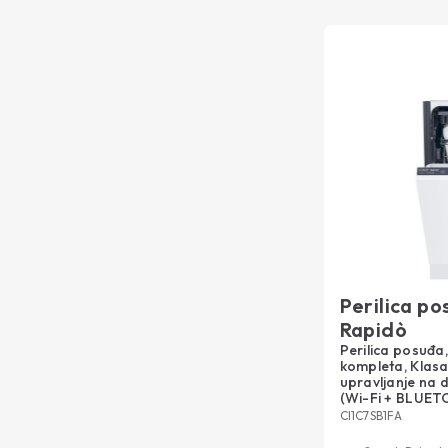
Perilica p
Rapidò
Perilica posuđa
kompleta, Klas
upravljanje na d
(Wi-Fi + BLUE
CI1C7SB1FA