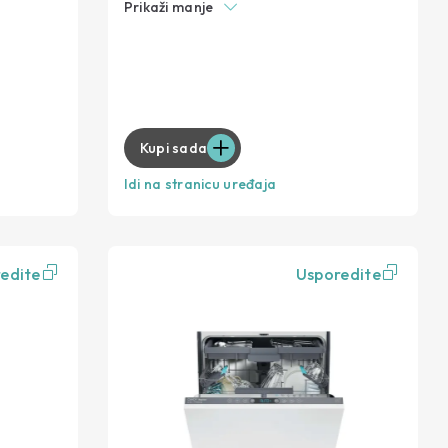
Prikaži manje
Dodatno jamstvo
Maksimalna sigurnost uz zaštitu od
prelijevanja
Kupi sada
Idi na stranicu uređaja
edite
Usporedite