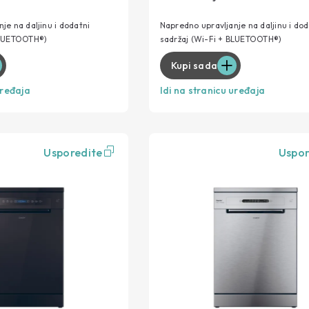
 čaša
C energetska klasa
stav
Premium držač čaša
je na daljinu i dodatni
Napredno upravljanje na daljinu i dod
BLUETOOTH®)
sadržaj (Wi-Fi + BLUETOOTH®)
nje 35 minuta
Pranje & sušenje 35 minuta
Kupi sada
uređaja
Idi na stranicu uređaja
Usporedite
Uspor