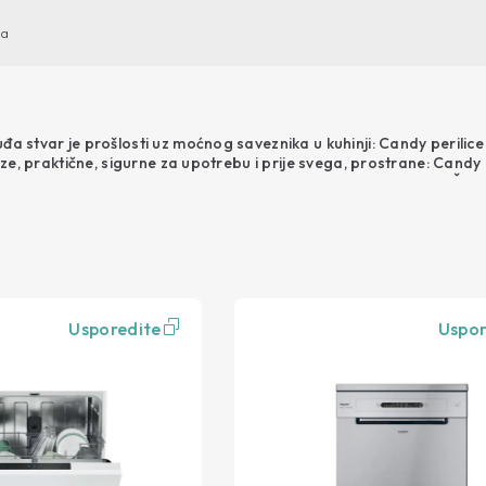
ma
a stvar je prošlosti uz moćnog saveznika u kuhinji: Candy perilic
Brze, praktične, sigurne za upotrebu i prije svega, prostrane: Can
 kuhinju i sve korisnike: samce i mlade parove ili velike obitelji. 
Perilice rublja s prednjim punjenjem
Priru
im ili slim dimenzijama - uz pametnu tehnologiju upravljanja na dalj
Perilice rublja s gornjim punjenjem
vjeli!
Gdje 
Perilice sušilice rublja
Sušilice
Perilice posuđa
Usporedite
Uspor