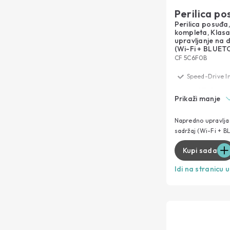
Perilica po
Perilica posuđa
kompleta, Klas
upravljanje na d
(Wi-Fi + BLUE
CF 5C6F0B
Speed-Drive I
Maxi TUB
Prikaži manje
C energetska 
Pranje & Suše
Napredno upravljan
sadržaj (Wi-Fi + 
hOn i Snap&Wa
Kupi sada
Idi na stranicu 