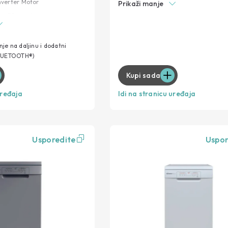
nverter Motor
Prikaži manje
Maxi-Ladle polica
nje 35 minuta
Brzi 49'
sh funkcija
Odgoda početka pranja
rogrami
je na daljinu i dodatni
BLUETOOTH®)
imizaciju potrošnje
Kupi sada
uređaja
Idi na stranicu uređaja
Usporedite
Uspor