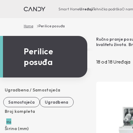
Smart Home
Uređaji
Tehnička podrška
O na
Home
Perilice posuđa
Ručno pranje posuđ
kvalitetu života. 
Perilice
su odabir za svaku
izvedbi, standardn
posuđa
kakvo još niste doži
18
od
18
Uređaja
Ugradbena / Samostojeća
Samostojeća
Ugradbena
Broj kompleta
9
16
Širina (mm)