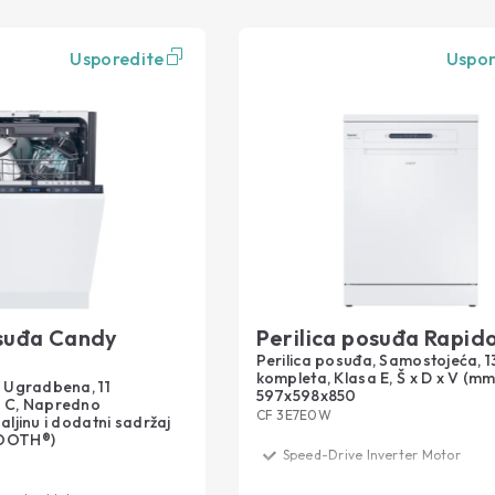
Usporedite
Uspor
osuđa Candy
Perilica posuđa Rapido
Perilica posuđa, Samostojeća, 1
kompleta, Klasa E, Š x D x V (mm
, Ugradbena, 11
597x598x850
a C, Napredno
CF 3E7E0W
aljinu i dodatni sadržaj
TOOTH®)
Speed-Drive Inverter Motor
Maxi TUB