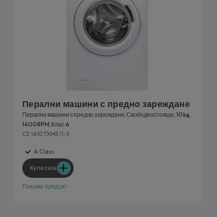
Перални машини с предно зареждане
Перални машини с предно зареждане, Свободностоящи, 10 kg,
1400 RPM, Клас A
CS 1410TXME/1-S
A Class
Купи сега
Покажи продукт