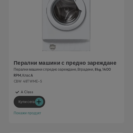
Перални машини с предно зареждане
Перални машини с предно зареждане, Вградени, 8 kg, 1400
RPM, Клас A
CBW 48TWME-S
A Class
Купи сега
Покажи продукт