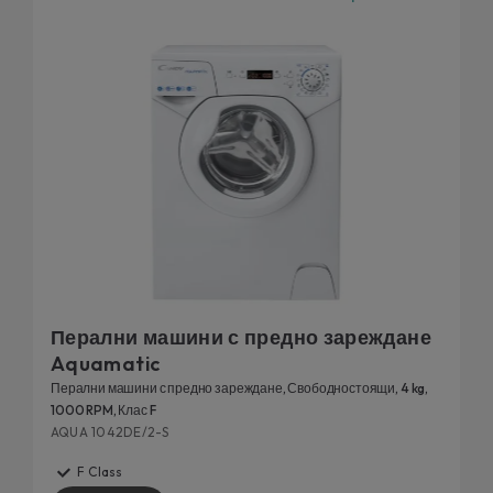
благодарение на свързаността на пералните машини
можете да управлявате прането си дистанционно чрез
приложенията simple-Fi и hOn директно от вашия
смартфон или с гласа си.
И накрая, нашите перални машини с предно зареждане
открийте подробности
са тествани за дълготрайност:
за нашите 20-годишни тестове за издръжливост.
Перални машини с предно зареждане
Aquamatic
Перални машини с предно зареждане, Свободностоящи, 4 kg,
1000 RPM, Клас F
AQUA 1042DE/2-S
F Class