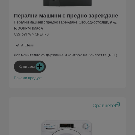
Перални машини с предно зареждане
Перални машини с предно зареждане, Свободностоящи, 9 kg,
1600 RPM, Клас A
CSS169TWMCRE/1-S
A Class
Допълнително съдържание и контрол на близостта (NFC)
Купи сега
Покажи продукт
Сравнете