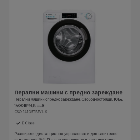
Перални машини с предно зареждане
Перални машини с предно зареждане, Свободностоящи, 10 kg,
1400 RPM, Клас E
CSO 14105TBE/1-S
E Class
Разширено дистанционно управление и допълнително
съдържание (Wi-Fi + нно управление и допълнително