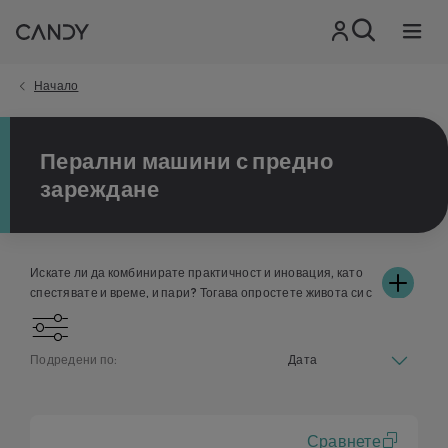
Начало
Перални машини с предно
зареждане
Искате ли да комбинирате практичност и иновация, като
спестявате и време, и пари? Тогава опростете живота си с
пералните машини Candy, скъпоценни съюзници в
ежедневието ви, защото те перат с уважение към дрехите
ви без ненужен разход на вода и електричество.
Подредени по:
Разгледайте различните модели в гамата и открийте как
пералните машини с предно зареждане на Candy ще се
впишат идеално във вашия дом и ще отговорят на
нуждите от чистота на вашето семейство. Освен това
Сравнете