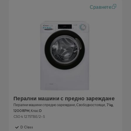
Сравнете
Перални машини с предно зареждане
Перални машини с предно зареждане, Свободностоящи, 7 kg,
1200 RPM, Клас D
CSO4 1275TBE/2-S
D Class