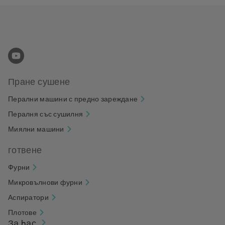
Пране сушене
Перални машини с предно зареждане
Пералня със сушилня
Миялни машини
готвене
Фурни
Микровълнови фурни
Аспиратори
Плотове
За hас