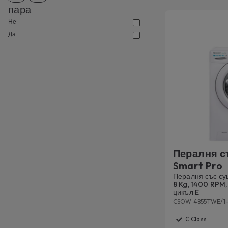
пара
Не
Да
Пералня с
Smart Pro
Пералня със су
8 Kg, 1400 RPM
цикъл E
CSOW 4855TWE/1
C Class