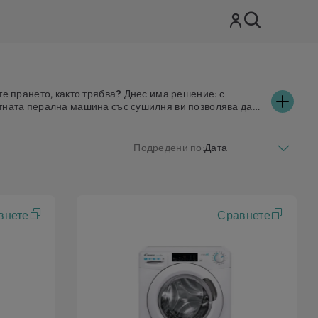
е прането, както трябва? Днес има решение: с
тната перална машина със сушилня ви позволява да
нергия. Доверете се на пералня със сушилня Candy; тя
ономичен дизайн. Различните програми за пране,
водства за потребителя
Подредени по:
соари резервни части
 да закупите
внете
Сравнете