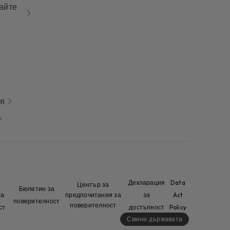
айте
ля
Декларация
Data
Център за
Бюлетин за
на
предпочитания за
за
Act
поверителност
поверителност
ст
достъпност
Policy
Смени държавата