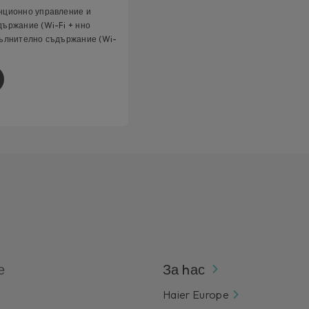
нционно управление и
ържание (Wi-Fi + нно
ълнително съдържание (Wi-
е
За hас
Haier Europe