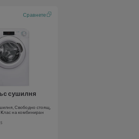
Сравнете
ъс сушилня
шилня, Свободно стоящ,
, Kлас на комбиниран
-S