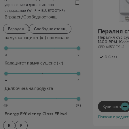
управление и допълнително
съдържание (Wi-Fi + BLUETOOTH®)
Вграден/Свободностоящ
Вграден
Свободно стоящ
Пералня с
Пералня със суш
памук капацитет (кг) промиване
1400 RPM, Kлас
CBD 485D1E/1-S
6
9
D Class
Капацитет памук сушене (кг)
4
6
Дълбочина на продукта
454
578
Купи сега
Energy Efficiency Class EEIwd
Покажи продукт
E
F