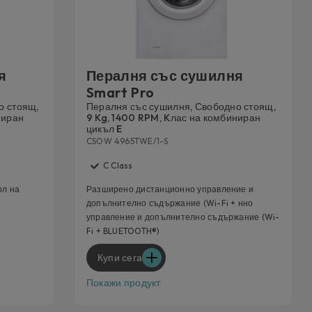
я
Пералня със сушилня
Smart Pro
о стоящ,
Пералня със сушилня, Свободно стоящ,
ниран
9 Kg, 1400 RPM, Kлас на комбиниран
цикъл E
CSOW 4965TWE/1-S
C Class
ол на
Разширено дистанционно управление и
допълнително съдържание (Wi-Fi + нно
управление и допълнително съдържание (Wi-
Fi + BLUETOOTH®)
Купи сега
Покажи продукт