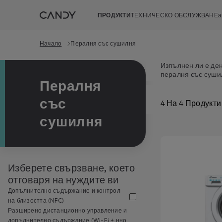
ПРОДУКТИ
ТЕХНИЧЕСКО ОБСЛУЖВАНЕ
а
Начало
Пералня със сушилня
Изпълнен ли е ден
пералня със суши
Пералня
получите чисти и 
е безшумна, с отл
със
налични на пералн
4
На
4
Продукти
сушилня
Изберете свързване, което
отговаря на нуждите ви
Допълнително съдържание и контрол
на близостта (NFC)
Разширено дистанционно управление и
допълнително съдържание (Wi-Fi + нно