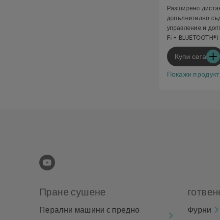
Разширено диста
допълнително съд
управление и доп
Fi + BLUETOOTH®)
Купи сега
Покажи продукт
Пране сушене
готвен
Перални машини с предно
Фурни