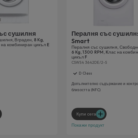
ъс сушилня
Пералня със сушилн
илня, Вграден, 8 Kg,
Smart
 на комбиниран цикъл E
Пералня със сушилня, Свободн
6 Kg, 1300 RPM, Kлас на комби
цикъл F
CSWS4 3642DE/2-S
D Class
Допълнително съдържание и контр
близостта (NFC)
Купи сега
Покажи продукт