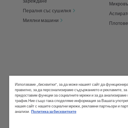
зареждане
Микровъ
Пералня със сушилня
Аспират
Миялни машини
Плотов
Използваме „бисквитки“, за да може нашият сайт да функционир
CANDY HOOVER GROUP S.r.I. - еднолично дружество - СЕДАЛИЩ
правилно, за да персонализираме съдържанието и рекламите, за
Брианца) - Италия - АДМИНИСТРАТИВНИ ОФИСИ: Via Privata E
предоставим функции за социалните мрежи и за да анализираме
Монца и Брианца) и Via Trento № 20/A-22 - 20871 Вимеркате (
трафик.Ние също така споделяме информация за Вашата употре
- Факс: +39.039.2086.237 - Дружествен капитал 35 000 000,
нашия сайт с нашите социални мрежи, рекламни партньори и пар
анализи.
Политика за бисквитките
в Търговския регистър на Милано-Монца-Брианца-Лоди 046
Икон.админ.регистър: MB-1033934 - Разрешение IT AEOF 2118
от Candy S.p.A.